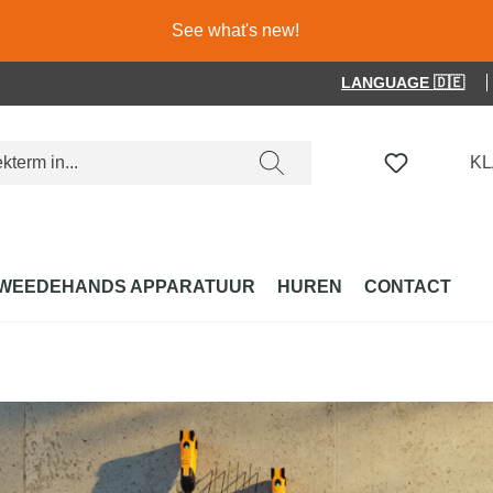
See what's new!
LANGUAGE 🇩🇪
JE HEBT 
K
WEEDEHANDS APPARATUUR
HUREN
CONTACT