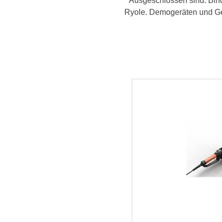
* Ausgeschlossen sind: Bin
Ryole. Demogeräten und Geb
Productgalerij overslaan