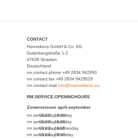
CONTACT
Hünnekens GmbH & Co. KG
Gutenbergstraße 1-2
47638 Straelen
Deutschland
rm.contact.phone
+49 2834 942950
rm.contact.fax +49 2834 9429529
rm.contact.mail
RM.SERVICE.OPENINGHOURS
Zomerseizoen april-september
rm.service.day.monday
08:00 - 18:00
rm.service.day.tuesday
08:00 - 18:00
rm.service.day.wednesday
08:00 - 18:00
rm.service.day.thursday
08:00 - 18:00