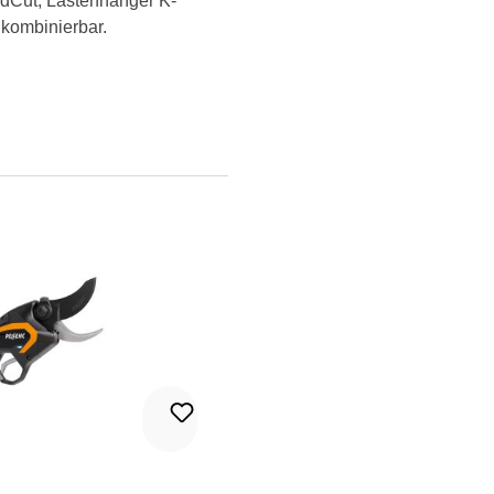
edCut, Lastenhänger K-
 kombinierbar.