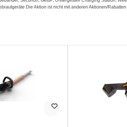
debänder, Securion, GetuP, UNtergestell Charging Station, We
rautgeräte Die Aktion ist nicht mit anderen Aktionen/Rabatten