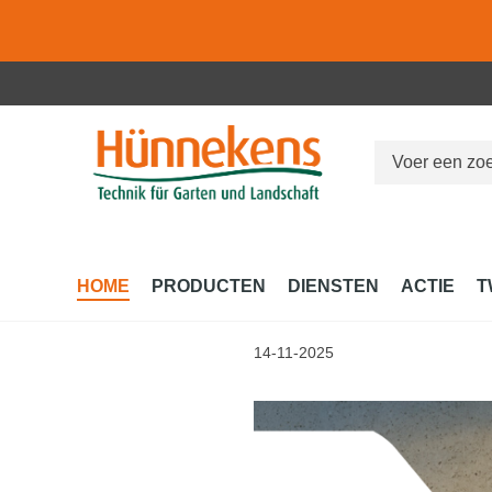
 naar de hoofdinhoud
Ga naar de zoekopdracht
Ga naar de hoofdnavigatie
HOME
PRODUCTEN
DIENSTEN
ACTIE
T
14-11-2025