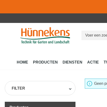
 naar de hoofdinhoud
Ga naar de zoekopdracht
Ga naar de hoofdnavigatie
HOME
PRODUCTEN
DIENSTEN
ACTIE
T
Geen p
FILTER