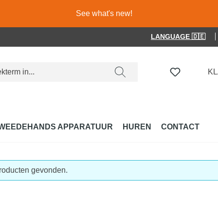
See what's new!
LANGUAGE 🇩🇪
JE HEBT 
K
WEEDEHANDS APPARATUUR
HUREN
CONTACT
roducten gevonden.