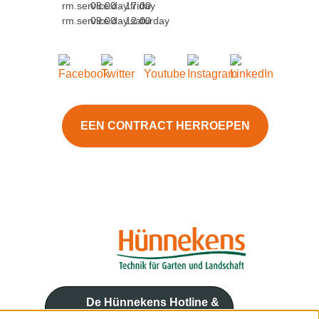
rm.service.day.friday
08:00 - 17:00
rm.service.day.saturday
09:00 - 12:00
EEN CONTRACT HERROEPEN
De Hünnekens Hotline &