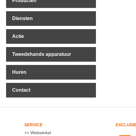
Producten
Diensten
Actie
Tweedehands apparatuur
Huren
Contact
SERVICE
EXCLUSI
Webwinkel