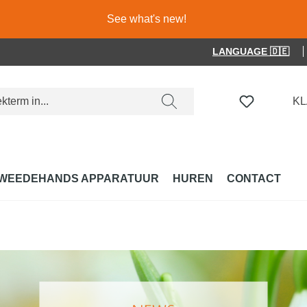
See what's new!
LANGUAGE 🇩🇪
JE HEBT 
K
WEEDEHANDS APPARATUUR
HUREN
CONTACT