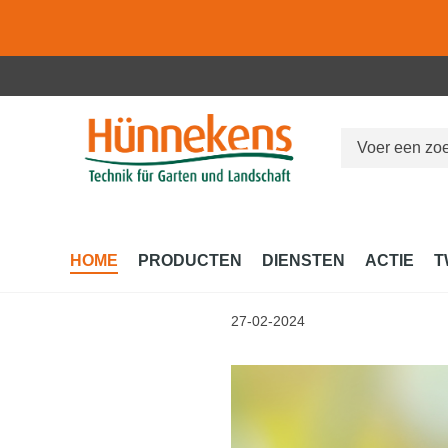
 naar de hoofdinhoud
Ga naar de zoekopdracht
Ga naar de hoofdnavigatie
HOME
PRODUCTEN
DIENSTEN
ACTIE
T
27-02-2024