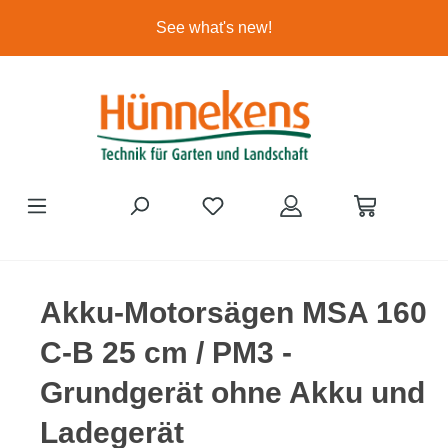
Ga naar de hoofdinhoud
See what's new!
JE HEBT 0 ITEMS OP JE VE
Akku-Motorsägen MSA 160
C-B 25 cm / PM3 -
Grundgerät ohne Akku und
Ladegerät