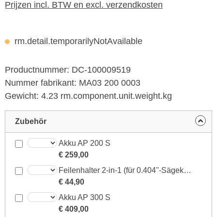
Prijzen incl. BTW en excl. verzendkosten
rm.detail.temporarilyNotAvailable
Productnummer:
DC-100009519
Nummer fabrikant:
MA03 200 0003
Gewicht:
4.23 rm.component.unit.weight.kg
Zubehör
Akku AP 200 S
€ 259,00
Feilenhalter 2-in-1 (für 0.404''-Sägeketten - ø 5,5 mm)
€ 44,90
Akku AP 300 S
€ 409,00